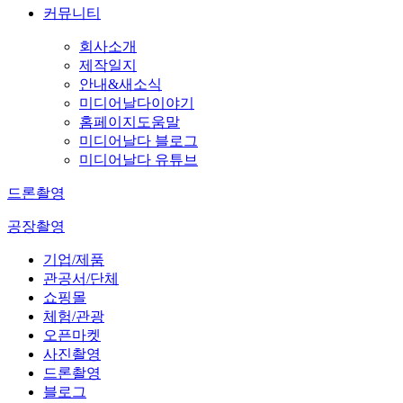
커뮤니티
회사소개
제작일지
안내&새소식
미디어날다이야기
홈페이지도움말
미디어날다 블로그
미디어날다 유튜브
드론촬영
공장촬영
기업/제품
관공서/단체
쇼핑몰
체험/관광
오픈마켓
사진촬영
드론촬영
블로그