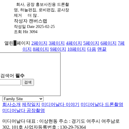
회사, 공장 홍보사진용 드론촬
영, 하늘편집, 로비편집, 공사장
제거 더 많..
작성자
캔버스랩
작성일
Date 2025-02-25
조회
Hit 3094
열린
1
페이지
2
페이지
3
페이지
4
페이지
5
페이지
6
페이지
7
페
이지
8
페이지
9
페이지
10
페이지
다음
맨끝
검색어
필수
검색
회사소개
제작일지
미디어날다 이야기
미디어날다 드론촬영
미디어날다 공장촬영
미디어날다
대표 : 이상현동
주소 : 경기도 여주시 여주남로
302, 101호
사업자등록번호 : 130-29-76364